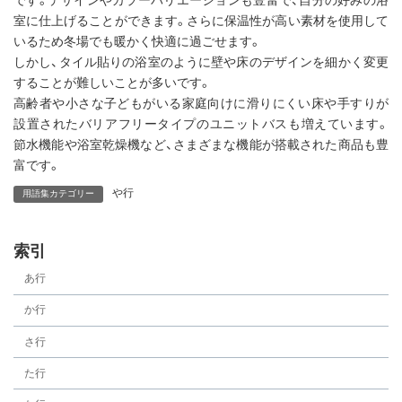
です。デザインやカラーバリエーションも豊富で、自分の好みの浴
室に仕上げることができます。さらに保温性が高い素材を使用して
いるため冬場でも暖かく快適に過ごせます。
しかし、タイル貼りの浴室のように壁や床のデザインを細かく変更
することが難しいことが多いです。
高齢者や小さな子どもがいる家庭向けに滑りにくい床や手すりが
設置されたバリアフリータイプのユニットバスも増えています。
節水機能や浴室乾燥機など、さまざまな機能が搭載された商品も豊
富です。
や行
用語集カテゴリー
索引
あ行
か行
さ行
た行