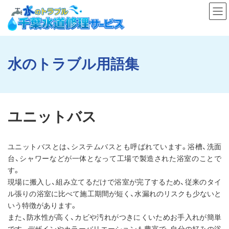
コ
ナ
ン
ビ
テ
ゲ
ン
ー
ツ
シ
へ
ョ
ス
ン
水のトラブル用語集
キ
に
ッ
移
プ
動
ユニットバス
ユニットバスとは、システムバスとも呼ばれています。浴槽、洗面
台、シャワーなどが一体となって工場で製造された浴室のことで
す。
現場に搬入し、組み立てるだけで浴室が完了するため、従来のタイ
ル張りの浴室に比べて施工期間が短く、水漏れのリスクも少ないと
いう特徴があります。
また、防水性が高く、カビや汚れがつきにくいためお手入れが簡単