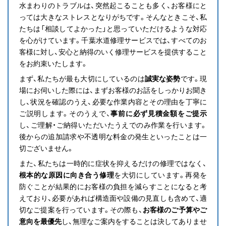
水まわりのトラブルは、突然起こることも多く、お客様にと
っては大きなストレスとなりがちです。そんなときこそ、私
たちは「相談してよかった」と思っていただけるような対応
を心がけています。千葉水道修理サービスでは、すべてのお
客様に対し、安心と納得のいく修理サービスを提供すること
をお約束いたします。
まず、私たちが最も大切にしているのは
誠実な姿勢
です。現
場にお伺いした際には、まずお客様のお話をしっかりお聞き
し、状況を確認のうえ、必要な作業内容とその理由を丁寧に
ご説明します。そのうえで、
事前に必ず見積金額をご提示
し、ご理解・ご納得いただいたうえでのみ作業を行います。
後からの追加請求や不透明な料金の発生といったことは一
切ございません。
また、私たちは一時的に症状を抑えるだけの修理ではなく、
根本的な原因に向き合う修理
を大切にしています。再発を
防ぐことが結果的にお客様の負担を減らすことになると考
えており、必要があれば構造面や設備の見直しも含めて、適
切なご提案を行っています。その際も、
お客様のご予算やご
意向を最優先
し、無理なご案内をすることは決してありませ