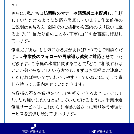
ん。
さらに、私たちは
訪問時のマナーや清潔感にも配慮
し、信頼
していただけるような対応を徹底しています。作業前後の
ご説明はもちろん、玄関でのご挨拶から室内の取り扱いに至
るまで、**「当たり前のことを、丁寧に」**を合言葉に行動し
ています。
修理完了後も、もし気になる点があればいつでもご相談くだ
さい。
作業後のフォローや再確認も誠実に対応
させていた
だきます。ご家庭の水道に関することで「どこに相談すれば
いいか分からない」という方でも、まずはお気軽にご連絡い
ただければ幸いです。わかりやすく、ていねいに、そして責
任を持ってご案内させていただきます。
お客様の不安や負担を少しでも軽くできるように。そして
「またお願いしたい」と思っていただけるように。千葉水道
修理サービスは、これからも地域の皆さまに寄り添う修理サ
ービスを提供し続けてまいります。
電話で連絡する
LINEで連絡する